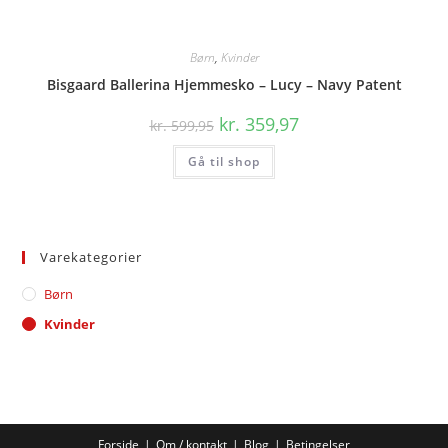
Børn
,
Kvinder
Bisgaard Ballerina Hjemmesko – Lucy – Navy Patent
Den
Den
kr.
359,97
kr.
599,95
oprindelige
aktuelle
pris
pris
Gå til shop
var:
er:
kr. 599,95.
kr. 359,97.
Varekategorier
Børn
Kvinder
Forside
Om / kontakt
Blog
Betingelser