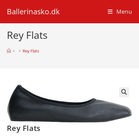
Skip
Ballerinasko.dk
to
Menu
content
Rey Flats
>
>
Rey Flats
🔍
Rey Flats