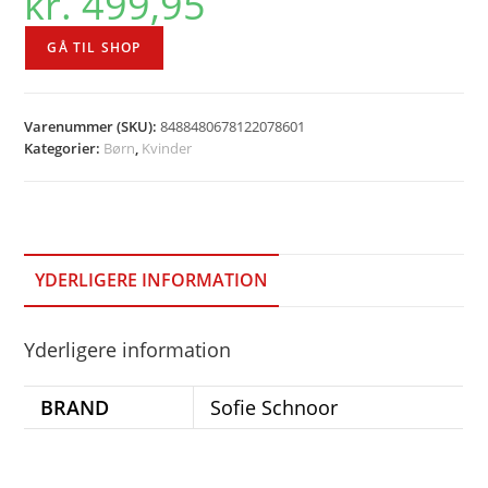
kr.
499,95
GÅ TIL SHOP
Varenummer (SKU):
8488480678122078601
Kategorier:
Børn
,
Kvinder
YDERLIGERE INFORMATION
Yderligere information
BRAND
Sofie Schnoor