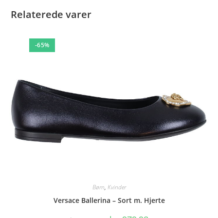
Relaterede varer
-65%
Børn
,
Kvinder
Versace Ballerina – Sort m. Hjerte
Den
Den